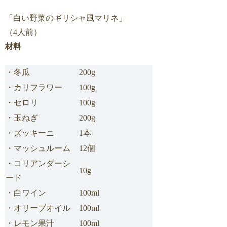
「白い野菜のギリシャ風マリネ」
（4人前）
材料
・冬瓜
200g
・カリフラワー
100g
・セロリ
100g
・玉ねぎ
200g
・ズッキーニ
1本
・マッシュルーム
12個
・コリアンダーシ
10g
ード
・白ワイン
100ml
・オリーブオイル
100ml
・レモン果汁
100ml