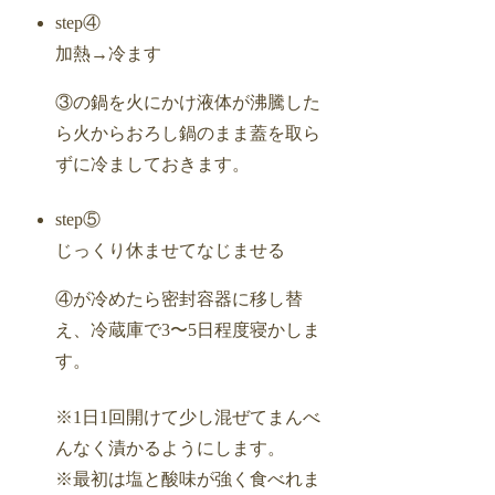
step④
加熱→冷ます
③の鍋を火にかけ液体が沸騰した
ら火からおろし鍋のまま蓋を取ら
ずに冷ましておきます。
step⑤
じっくり休ませてなじませる
④が冷めたら密封容器に移し替
え、冷蔵庫で3〜5日程度寝かしま
す。
※1日1回開けて少し混ぜてまんべ
んなく漬かるようにします。
※最初は塩と酸味が強く食べれま