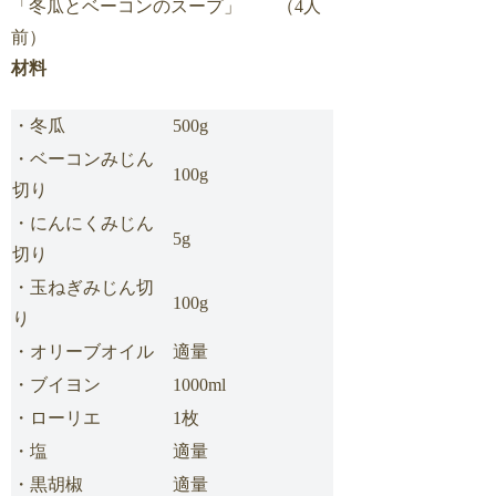
「冬瓜とベーコンのスープ」 （4人
前）
材料
・冬瓜
500g
・ベーコンみじん
100g
切り
・にんにくみじん
5g
切り
・玉ねぎみじん切
100g
り
・オリーブオイル
適量
・ブイヨン
1000ml
・ローリエ
1枚
・塩
適量
・黒胡椒
適量