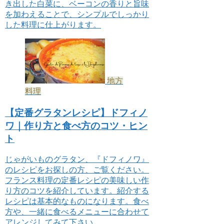
き出した白菜に、ベーコンの香りと旨味
を加わえることで、シンプルでしっかり
した料理に仕上がります。
地方
料理
【定番グラタンレシピ】ドフィノ
ワ｜作り方と食べ方のコツ・ヒン
ト
じゃがいものグラタン、『ドフィノワ』
のレシピをお探しの方、ご覧ください。
フランス料理の定番レシピの美味しい作
り方のコツを紹介しています。紹介する
レシピは基本的なものになります。食べ
方や、一緒に食べるメニューに合わせて
アレンジしてみて下さい。