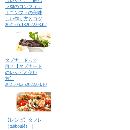
【レシピ】「豚バ
ラ肉のコンフィ」
｜コンフィの美味
しい作り方とコツ
2021.05.18
2022.03.02
タプナードって
何？【タプナード
のレシピと使い
方】
2021.04.25
2022.03.10
【レシピ】タブレ
（tabboulé）｜