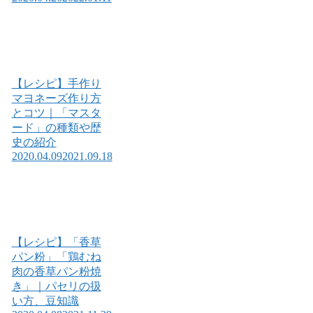
【レシピ】手作り
マヨネーズ作り方
とコツ｜「マスタ
ード」の種類や歴
史の紹介
2020.04.09
2021.09.18
【レシピ】「香草
パン粉」「鶏むね
肉の香草パン粉焼
き」｜パセリの扱
い方、豆知識