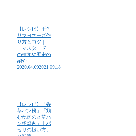
【レシピ】手作
りマヨネーズ作
り方とコツ｜
「マスタード」
の種類や歴史の
紹介
2020.04.09
2021.09.18
【レシピ】「香
草パン粉」「鶏
むね肉の香草パ
ン粉焼き」｜パ
セリの扱い方、