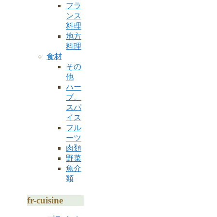
フラ
ンス
料理
地方
料理
食材
その
他
ハー
ブ、
スパ
イス
フル
ーツ
肉類
野菜
魚介
類
fr-cuisine