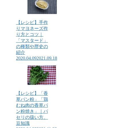
【レシピ】手作
りマヨネーズ作
り方とコツ｜
「マスタード」
の種類や歴史の
紹介
2020.04.09
2021.09.18
【レシピ】「香
草パン粉」「鶏
むね肉の香草パ
ン粉焼き」｜パ
セリの扱い方、
豆知識