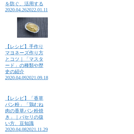
を防ぐ、活用する
2020.04.26
2022.01.11
【レシピ】手作り
マヨネーズ作り方
とコツ｜「マスタ
ード」の種類や歴
史の紹介
2020.04.09
2021.09.18
【レシピ】「香草
パン粉」「鶏むね
肉の香草パン粉焼
き」｜パセリの扱
い方、豆知識
2020.04.08
2021.11.29